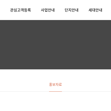
티
관심고객등록
사업안내
단지안내
세대안내
홍보자료