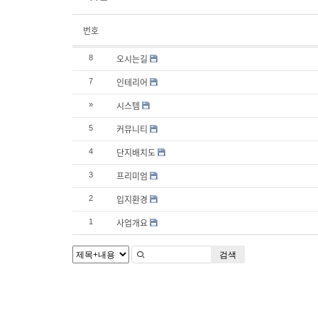
번호
오시는길
8
인테리어
7
시스템
»
커뮤니티
5
단지배치도
4
프리미엄
3
입지환경
2
사업개요
1
검색