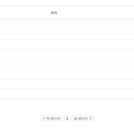
제목
1
첫 페이지
끝 페이지